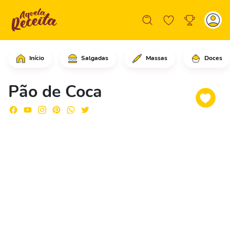
Início
Salgadas
Massas
Doces
Em uma tigela, comece peneirando a fa
Pão de Coca