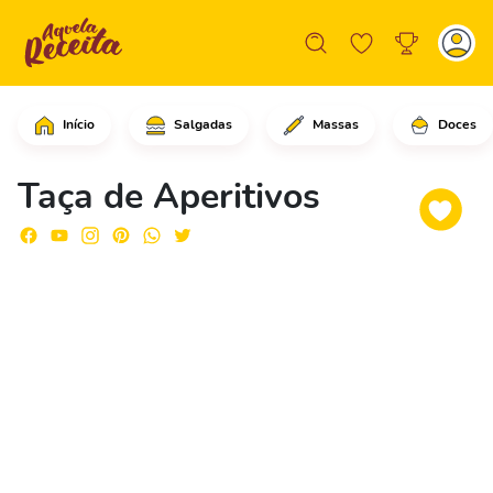
Início
Salgadas
Massas
Doces
Comece adicionando em cada taça, duas
Taça de Aperitivos