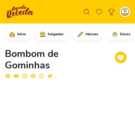
Início
Salgadas
Massas
Doces
Em uma forma para bombons, comece co
Bombom de
Gominhas