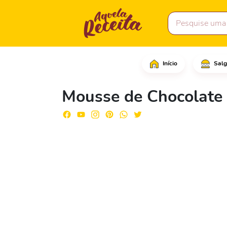
Início
Salg
Comece picando o choco
Mousse de Chocolate