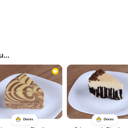
...
Doces
Doces