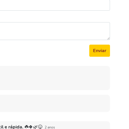
Enviar
il e rápida. ☘️🍀🌿😋
2 anos