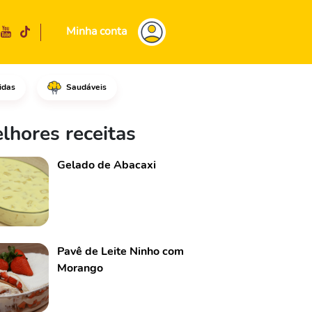
Minha conta
idas
Saudáveis
da, em uma panela, coloque o 
lhores receitas
Gelado de Abacaxi
Pavê de Leite Ninho com
Morango