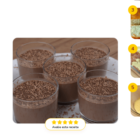
3
4
5
Avalie esta receita