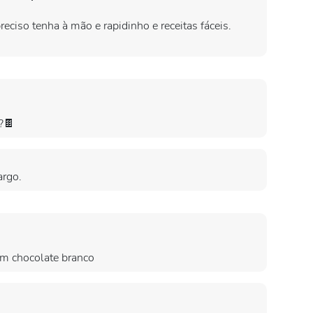
eciso tenha à mão e rapidinho e receitas fáceis.
?🍫
argo.
om chocolate branco