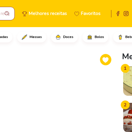
Melhores receitas
Favoritos
adas
Massas
Doces
Bolos
Beb
late em raspas finas.Em segui
Me
1
2