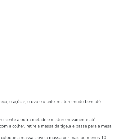
co, o açúcar, o ovo e o leite, misture muito bem até
acrescente a outra metade e misture novamente até
m a colher, retire a massa da tigela e passe para a mesa.
e coloque a massa, sove a massa por mais ou menos 10