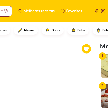
Melhores receitas
Favoritos
adas
Massas
Doces
Bolos
Beb
o fermento em pó biológico se
Me
1
2