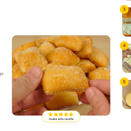
3
4
go
5
Avalie esta receita