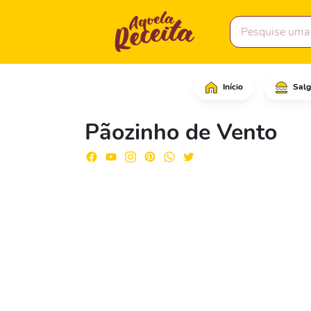
Início
Salg
Em uma tigela coloque 
Pãozinho de Vento