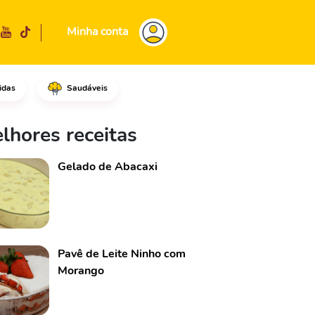
Minha conta
idas
Saudáveis
co, o açúcar, o ovo e o leite
lhores receitas
Gelado de Abacaxi
Pavê de Leite Ninho com
Morango