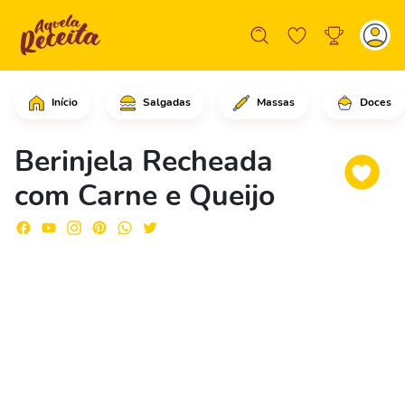
Início
Salgadas
Massas
Doces
Comece cortando a berinjela primeiro,
Berinjela Recheada
com Carne e Queijo