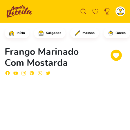
Início
Salgadas
Massas
Doces
Comece adicionando o peito de frango 
Frango Marinado
Com Mostarda