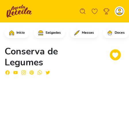
Início
Salgadas
Massas
Doces
Corte os pimentões em cubinhos.Corte
Conserva de
Legumes