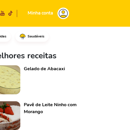
Minha conta
idas
Saudáveis
Em uma frigideira, coloque a m
lhores receitas
Gelado de Abacaxi
Pavê de Leite Ninho com
Morango