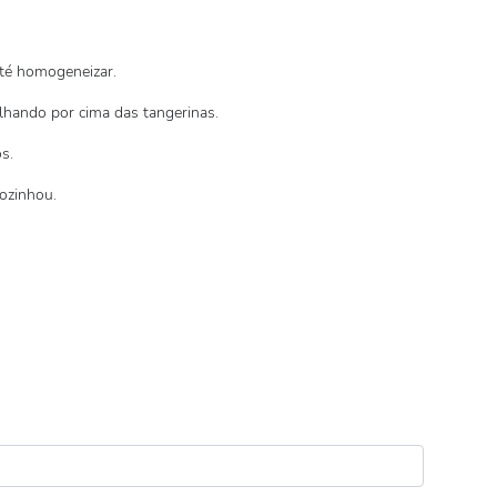
até homogeneizar.
palhando por cima das tangerinas.
s.
ozinhou.