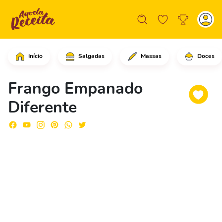
Início
Salgadas
Massas
Doces
Em uma tigela, coloque o creme de lei
Frango Empanado
Diferente