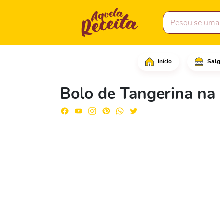
Início
Salg
Comece espremendo muit
Bolo de Tangerina na 