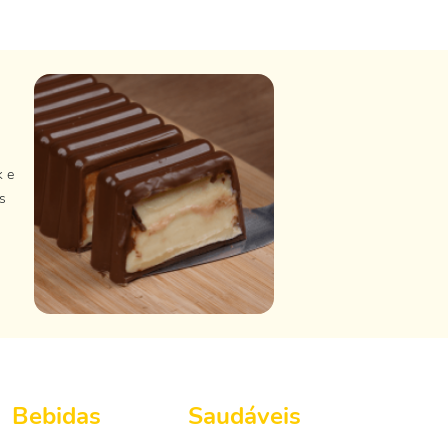
k e
s
Bebidas
Saudáveis