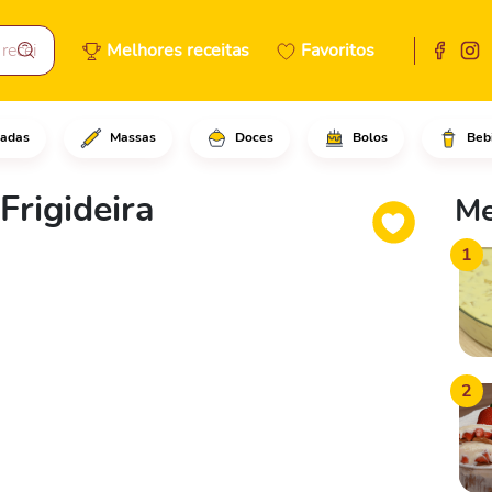
Melhores receitas
Favoritos
adas
Massas
Doces
Bolos
Beb
o bem as tangerinas com ajuda
Frigideira
Me
1
2