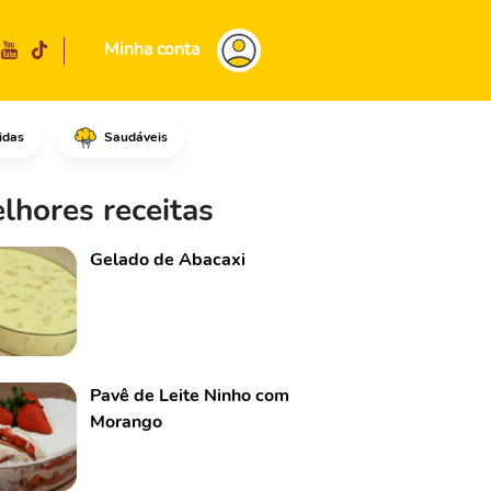
Minha conta
idas
Saudáveis
 de um amassador de batatas.D
lhores receitas
Gelado de Abacaxi
Pavê de Leite Ninho com
Morango