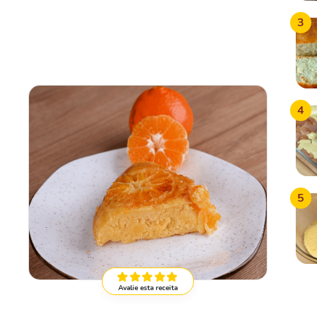
3
4
5
Avalie esta receita