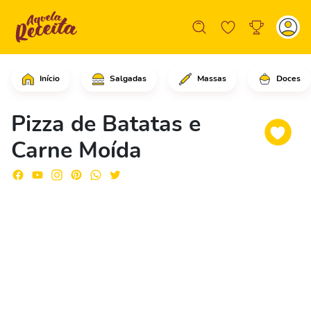
Início
Salgadas
Massas
Doces
Em uma frigideira, comece colocando u
Pizza de Batatas e
Carne Moída