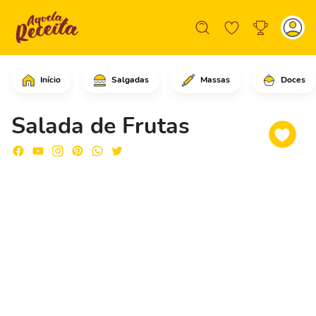
Início
Salgadas
Massas
Doces
Em uma tigela coloque a gelatina de m
Salada de Frutas