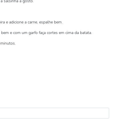
a salsinha a gosto.
ra e adicione a carne, espalhe bem.
e bem e com um garfo faça cortes em cima da batata.
 minutos.