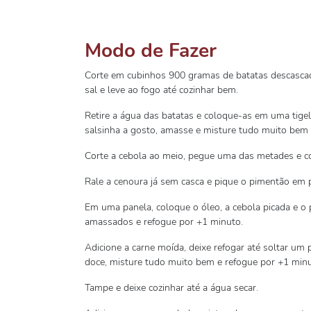
Modo de Fazer
Corte em cubinhos 900 gramas de batatas descascadas
sal e leve ao fogo até cozinhar bem.
Retire a água das batatas e coloque-as em uma tigela
salsinha a gosto, amasse e misture tudo muito bem a
Corte a cebola ao meio, pegue uma das metades e c
Rale a cenoura já sem casca e pique o pimentão em
Em uma panela, coloque o óleo, a cebola picada e o 
amassados e refogue por +1 minuto.
Adicione a carne moída, deixe refogar até soltar um p
doce, misture tudo muito bem e refogue por +1 minu
Tampe e deixe cozinhar até a água secar.