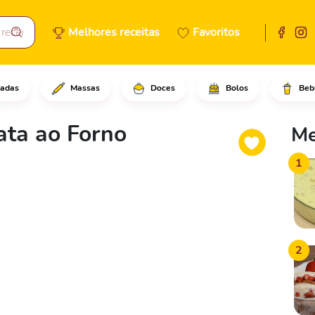
Melhores receitas
Favoritos
adas
Massas
Doces
Bolos
Beb
gramas de batatas descascadas
ata ao Forno
Me
1
2