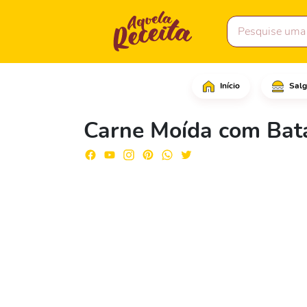
Início
Salg
Corte em cubinhos 900 
Carne Moída com Bat