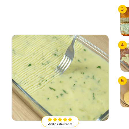
3
4
5
Avalie esta receita