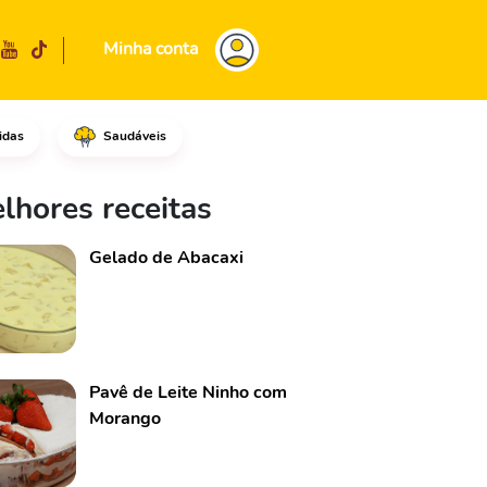
Minha conta
idas
Saudáveis
, em seguida, adicione água a
lhores receitas
Gelado de Abacaxi
Pavê de Leite Ninho com
Morango