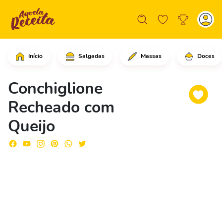
Início
Salgadas
Massas
Doces
Em uma panela com a água fervendo, a
Conchiglione
Recheado com
Queijo