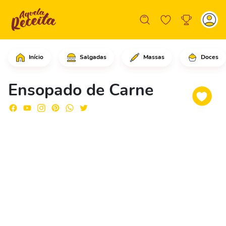
Início
Salgadas
Massas
Doces
Comece cortando a carne bonina em cub
Ensopado de Carne