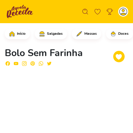
Início
Salgadas
Massas
Doces
Em um liquidificador, coloque os ovos
Bolo Sem Farinha