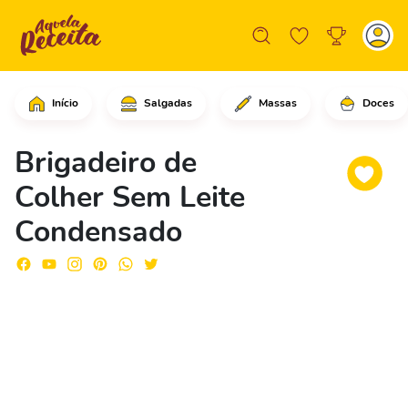
Início
Salgadas
Massas
Doces
Coloque o leite em uma panela e deixe
Brigadeiro de
Colher Sem Leite
Condensado