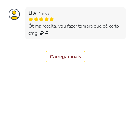
Lily
4 anos
Ótima receita. vou fazer tomara que dê certo
cmg 🤭🤫
Carregar mais