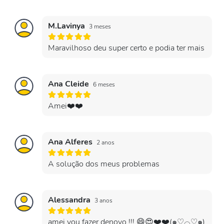
M.Lavinya
3 meses
Maravilhoso deu super certo e podia ter mais
Ana Cleide
6 meses
Amei❤️❤️
Ana Alferes
2 anos
A solução dos meus problemas
Alessandra
3 anos
amei vou fazer denovo !!! 😄😍❤️❤️(⁠๑⁠♡⁠⌓⁠♡⁠๑⁠)