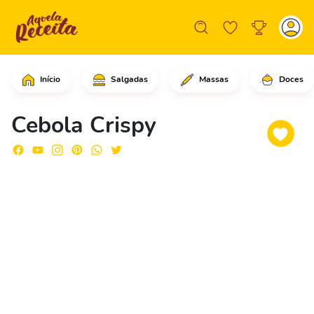
Início
Salgadas
Massas
Doces
Comece cortando as cebolas em rodelas
Cebola Crispy