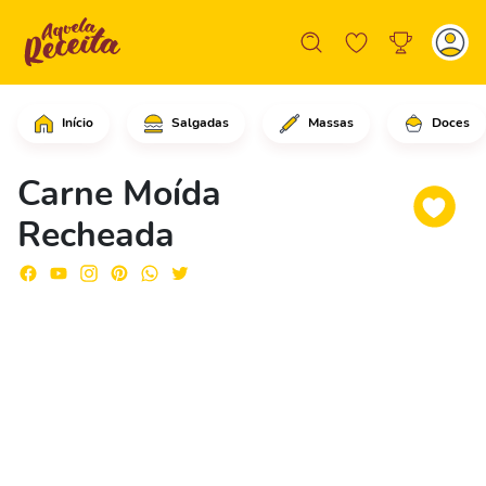
Início
Salgadas
Massas
Doces
Comece adicionando a carne moída tem
Carne Moída
Recheada