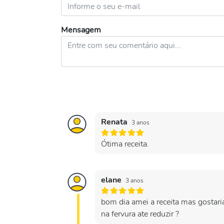
Mensagem
Renata
3 anos
Ótima receita.
elane
3 anos
bom dia amei a receita mas gostaria
na fervura ate reduzir ?