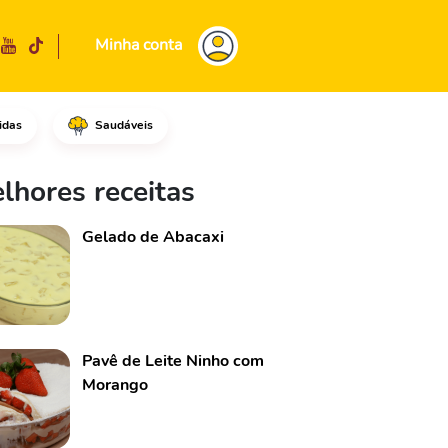
Minha conta
idas
Saudáveis
as bananas para fazer um doce,
lhores receitas
Gelado de Abacaxi
Pavê de Leite Ninho com
Morango