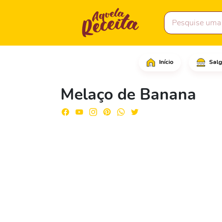
Início
Salg
Comece retirando todas
Melaço de Banana