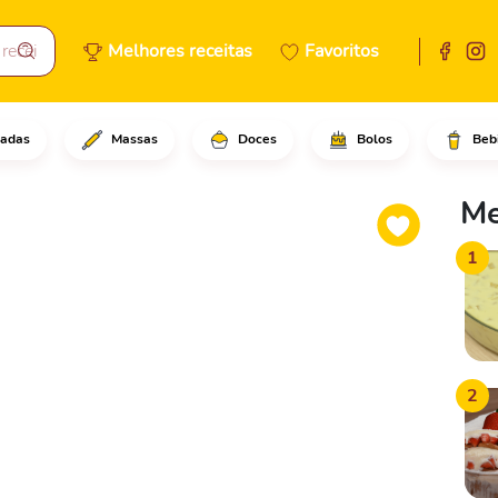
Melhores receitas
Favoritos
adas
Massas
Doces
Bolos
Beb
 as cascas das bananas e use 
Me
1
2