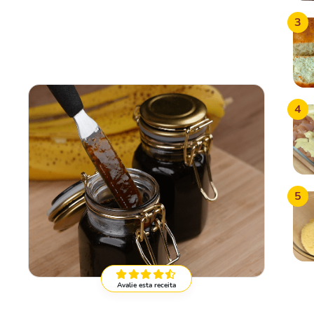
3
4
5
Avalie esta receita