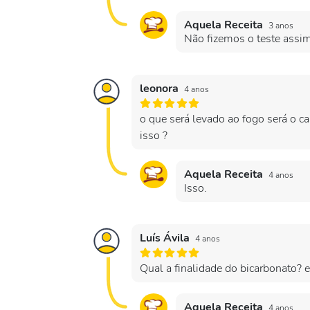
Aquela Receita
3 anos
Não fizemos o teste assim
leonora
4 anos
o que será levado ao fogo será o c
isso ?
Aquela Receita
4 anos
Isso.
Luís Ávila
4 anos
Qual a finalidade do bicarbonato? 
Aquela Receita
4 anos