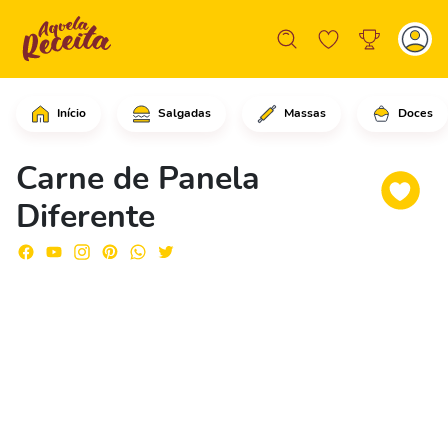
Início
Salgadas
Massas
Doces
Em uma frigideira em fogo médio baixo
Carne de Panela
Diferente