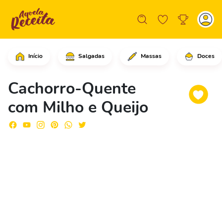
Início
Salgadas
Massas
Doces
Em uma chapa untada com óleo vegetal,
Cachorro-Quente
com Milho e Queijo