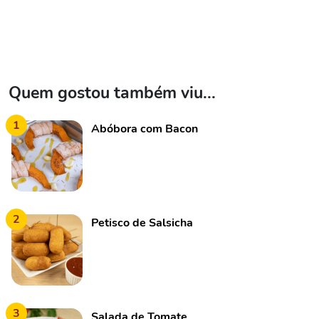
Quem gostou também viu...
1
Abóbora com Bacon
2
Petisco de Salsicha
3
Salada de Tomate