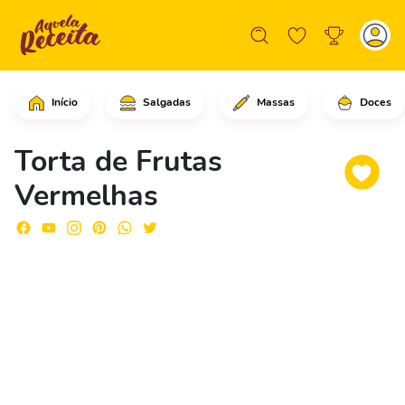
Início
Salgadas
Massas
Doces
Comece cortando a massa folhada em fo
Torta de Frutas
Vermelhas