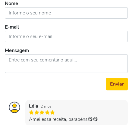
Nome
E-mail
Mensagem
Enviar
Léia
2 anos
Amei essa receita, parabéns😋😋