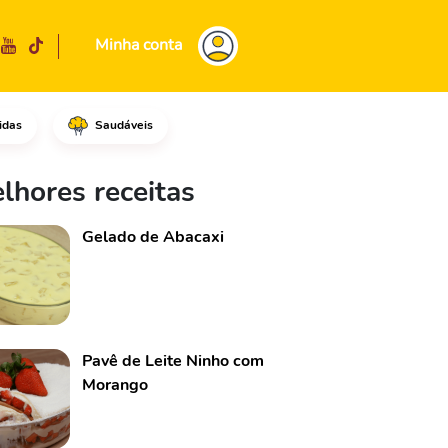
Minha conta
idas
Saudáveis
manteiga, adicione as fatais d
lhores receitas
Gelado de Abacaxi
Pavê de Leite Ninho com
Morango