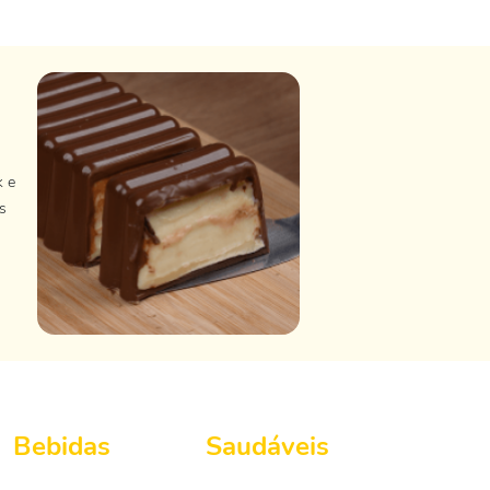
k e
s
Bebidas
Saudáveis