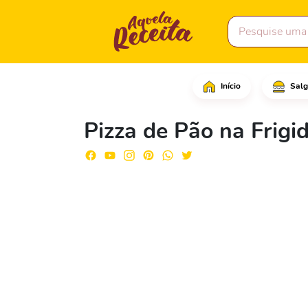
Início
Salg
Em uma frigideira gran
Pizza de Pão na Frigid