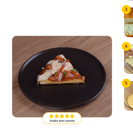
3
4
5
Avalie esta receita