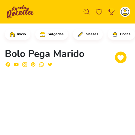
Início
Salgadas
Massas
Doces
No liquidificador coloque todos os i
Bolo Pega Marido