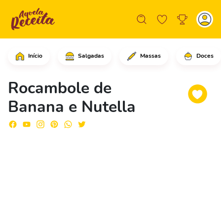
Início
Salgadas
Massas
Doces
Comece adicionando os biscoitos de le
Rocambole de
Banana e Nutella