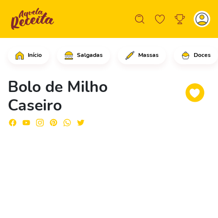
Início
Salgadas
Massas
Doces
Comece adicionando o milho na lata d
Bolo de Milho
Caseiro