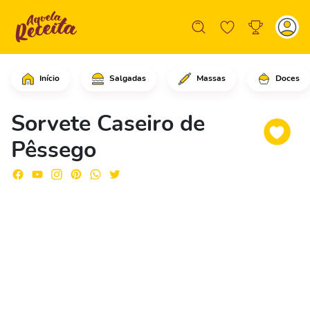
Início
Salgadas
Massas
Doces
Em uma frigideira em fogo médio com á
Sorvete Caseiro de
Pêssego