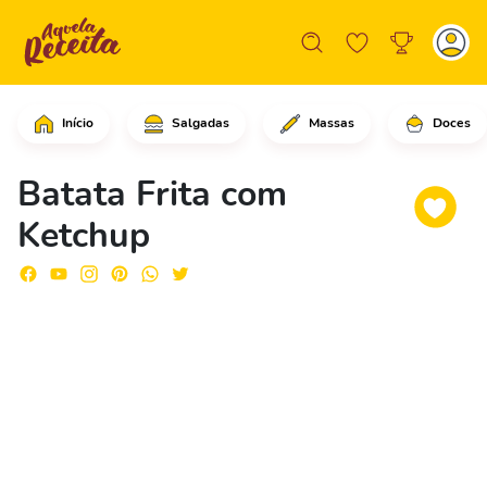
Início
Salgadas
Massas
Doces
Comece descascando as batatas e corte
Batata Frita com
Ketchup