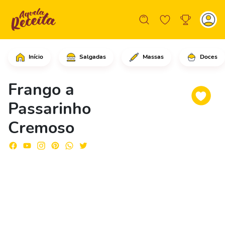
Início
Salgadas
Massas
Doces
Em uma frigideira grande com o óleo v
Frango a
Passarinho
Cremoso