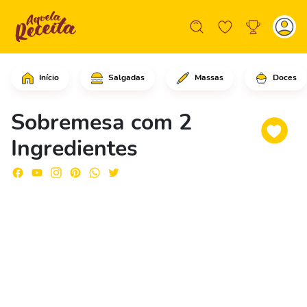
Início
Salgadas
Massas
Doces
Dissolva normalmente 2 gelatinas, desp
Sobremesa com 2
Ingredientes