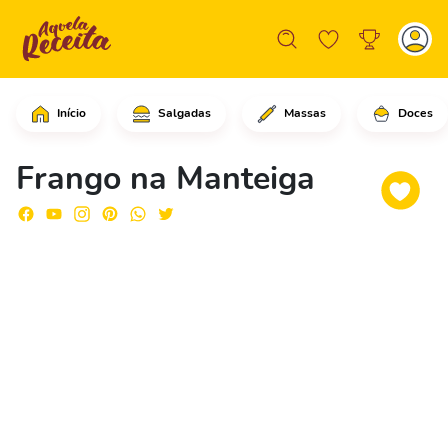
Início
Salgadas
Massas
Doces
Comece cortando o frango ao meio.Tem
Frango na Manteiga