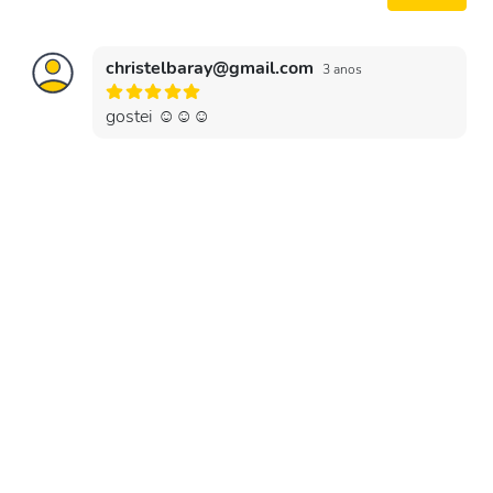
christelbaray@gmail.com
3 anos
gostei ☺️☺️☺️