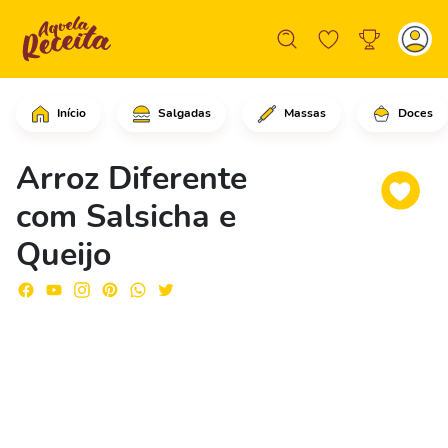
Início
Salgadas
Massas
Doces
Comece cortando as salsichas em rodel
Arroz Diferente
com Salsicha e
Queijo