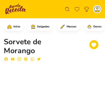
Início
Salgadas
Massas
Doces
Em um liquidificador, comece colocan
Sorvete de
Morango