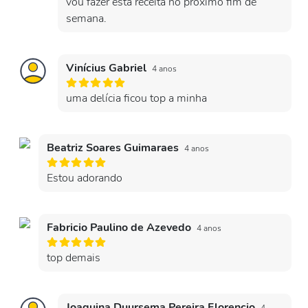
vou fazer esta receita no próximo fim de
semana.
Vinícius Gabriel
4 anos
uma delícia ficou top a minha
Beatriz Soares Guimaraes
4 anos
Estou adorando
Fabricio Paulino de Azevedo
4 anos
top demais
Joaquina Duursema Pereira Florencio