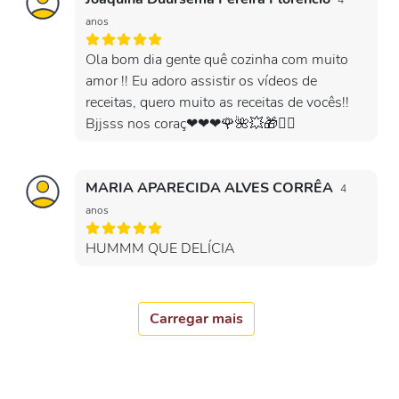
4
anos
Ola bom dia gente quê cozinha com muito
amor !! Eu adoro assistir os vídeos de
receitas, quero muito as receitas de vocês!!
Bjjsss nos coraç❤❤❤🌹🌺💥🎁🙋‍♀️
MARIA APARECIDA ALVES CORRÊA
4
anos
HUMMM QUE DELÍCIA
Carregar mais