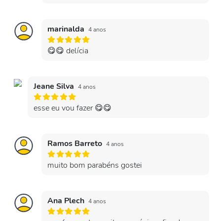
marinalda
4 anos
😋😋 delícia
Jeane Silva
4 anos
esse eu vou fazer 😋😋
Ramos Barreto
4 anos
muito bom parabéns gostei
Ana Plech
4 anos