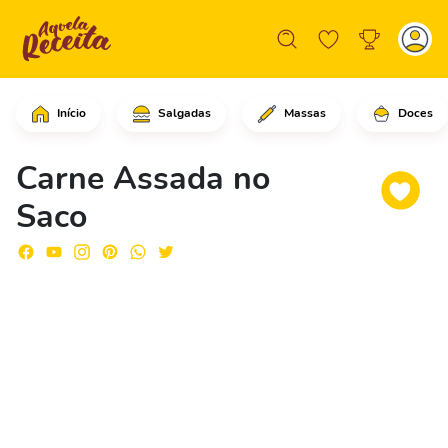
Início
Salgadas
Massas
Doces
Comece cortando a cenoura descascada 
Carne Assada no
Saco