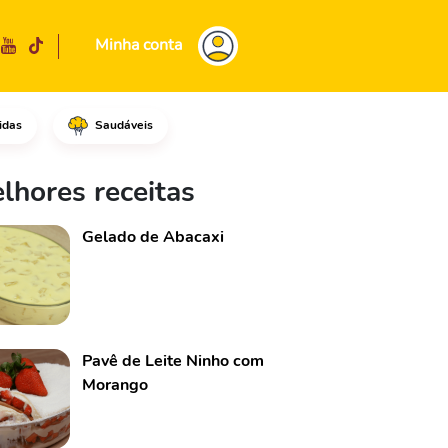
Minha conta
idas
Saudáveis
one os ovos e mexa tudo muito
lhores receitas
Gelado de Abacaxi
Pavê de Leite Ninho com
Morango