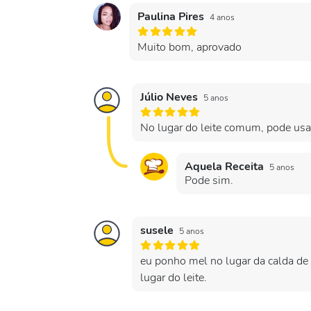
Paulina Pires
4 anos
Muito bom, aprovado
Júlio Neves
5 anos
No lugar do leite comum, pode usar
Aquela Receita
5 anos
Pode sim.
susele
5 anos
eu ponho mel no lugar da calda de 
lugar do leite.