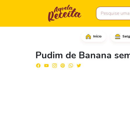
Início
Salg
Descasque e amasse as
Pudim de Banana sem