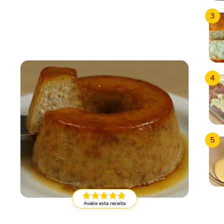
3
4
5
Avalie esta receita