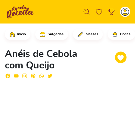
Início
Salgadas
Massas
Doces
Tire a casca da cebola e corte-a em r
Anéis de Cebola
com Queijo