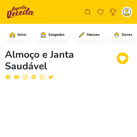
Início
Salgadas
Massas
Doces
Retire e corte os talos do brócolis e
Almoço e Janta
Saudável