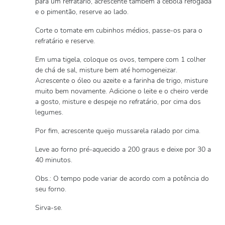
para um refratário, acrescente também a cebola refogada
e o pimentão, reserve ao lado.
Corte o tomate em cubinhos médios, passe-os para o
refratário e reserve.
Em uma tigela, coloque os ovos, tempere com 1 colher
de chá de sal, misture bem até homogeneizar.
Acrescente o óleo ou azeite e a farinha de trigo, misture
muito bem novamente. Adicione o leite e o cheiro verde
a gosto, misture e despeje no refratário, por cima dos
legumes.
Por fim, acrescente queijo mussarela ralado por cima.
Leve ao forno pré-aquecido a 200 graus e deixe por 30 a
40 minutos.
Obs.: O tempo pode variar de acordo com a potência do
seu forno.
Sirva-se.