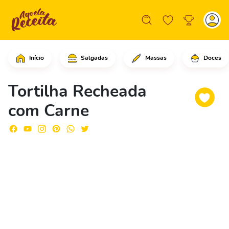
Início
Salgadas
Massas
Doces
Comece adicionando o abacaxi no pote 
Tortilha Recheada
com Carne