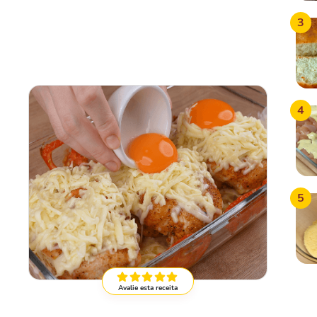
3
4
5
Avalie esta receita