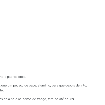
no e páprica doce.
cione um pedaço de papel alumínio, para que depois de frito,
deo.
s de alho e os peitos de frango, frite-os até dourar.