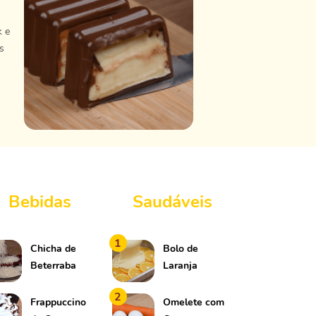
k e
s
Bebidas
Saudáveis
1
Chicha de
Bolo de
Beterraba
Laranja
Invertido
2
Frappuccino
Omelete com