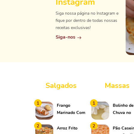
Instagram
Siga nossa página no Instagram e
fique por dentro de todas nossas
receitas exclusivas!
Siga-nos
Salgados
Massas
1
1
Frango
Bolinho de
Marinado Com
Chuva no
Ketchup
Saquinho
2
2
Arroz Frito
Pão Casei