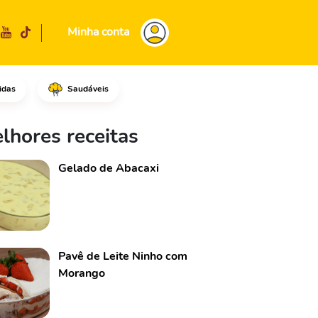
Minha conta
idas
Saudáveis
o e páprica doce.Faça um cort
lhores receitas
Gelado de Abacaxi
Pavê de Leite Ninho com
Morango