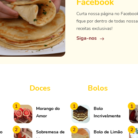
Facebook
Curta nossa página no Faceboo
fique por dentro de todas nossa
receitas exclusivas!
Siga-nos
Doces
Bolos
1
1
1
Morango do
Bolo
Amor
Incrivelmente
Delicioso
2
2
2
ro
Sobremesa de
Bolo de Limão