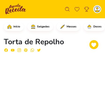
Início
Salgadas
Massas
Doces
Comece cortando o repolho na diagonal
Torta de Repolho