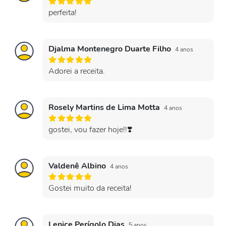
perfeita!
Djalma Montenegro Duarte Filho
4 anos
Adorei a receita.
Rosely Martins de Lima Motta
4 anos
gostei, vou fazer hoje!!❣️
Valdenê Albino
4 anos
Gostei muito da receita!
Lenice Perígolo Dias
5 anos