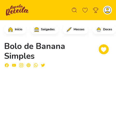
Início
Salgadas
Massas
Doces
Coloque todos os ingredientes em um r
Bolo de Banana
Simples