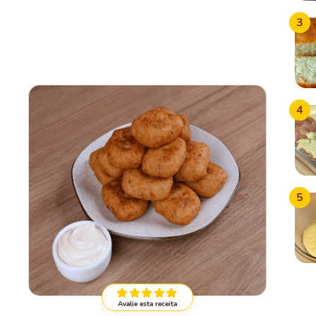
3
4
5
Avalie esta receita