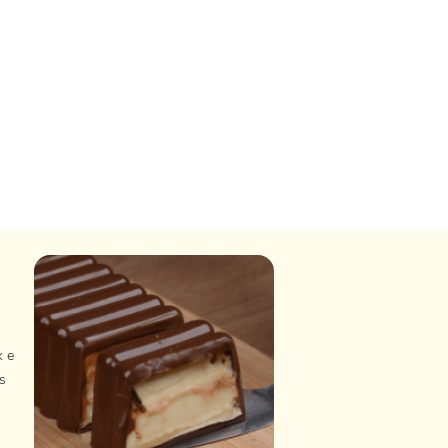
k e
s