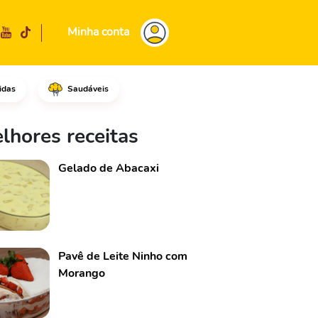
Minha conta
idas
Saudáveis
 adicione o leite.Acrescente a
lhores receitas
Gelado de Abacaxi
Pavê de Leite Ninho com
Morango