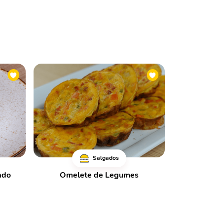
Salgados
ado
Omelete de Legumes