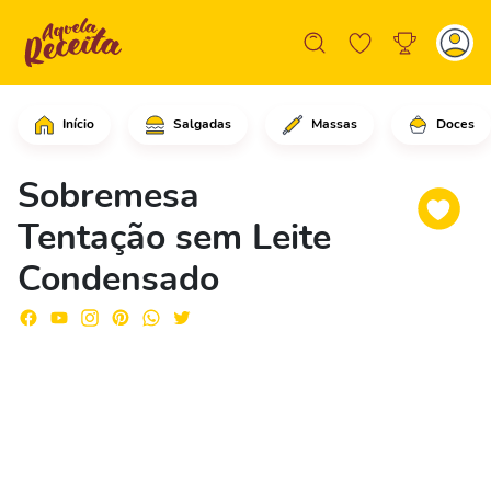
Início
Salgadas
Massas
Doces
No liquidificador, coloque o leite em
Sobremesa
Tentação sem Leite
Condensado