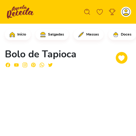
Início
Salgadas
Massas
Doces
No refratário despeje a tapioca granu
Bolo de Tapioca