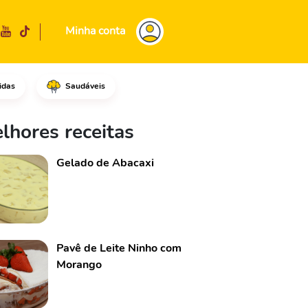
Minha conta
idas
Saudáveis
do e feche bem.Em uma frigide
lhores receitas
Gelado de Abacaxi
Pavê de Leite Ninho com
Morango