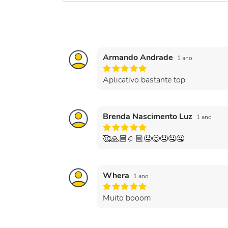
Armando Andrade
1 ano
Aplicativo bastante top
Brenda Nascimento Luz
1 ano
🥰🙏🏼🤌🏼🤤😋🤤🤤🤤
Whera
1 ano
Muito booom