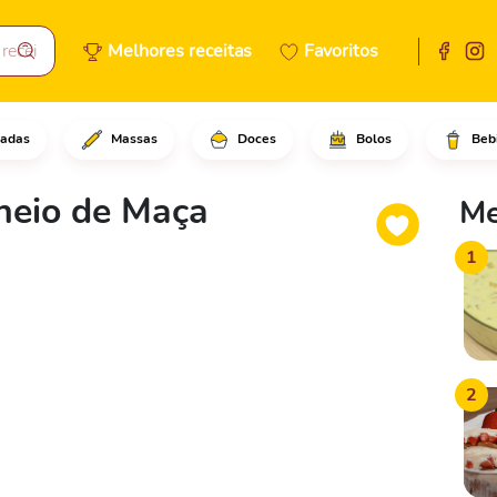
Melhores receitas
Favoritos
adas
Massas
Doces
Bolos
Beb
açã na massa folhada envolven
heio de Maça
Me
1
2