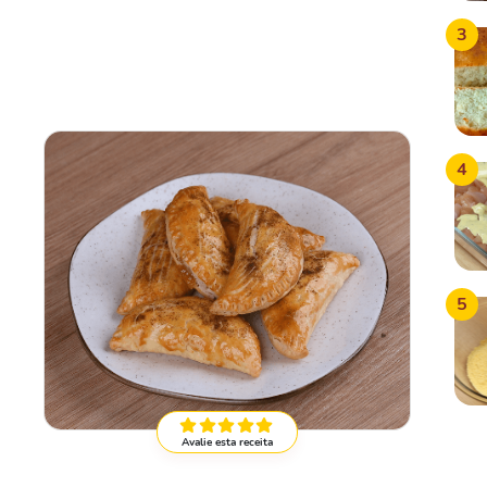
3
4
5
Avalie esta receita