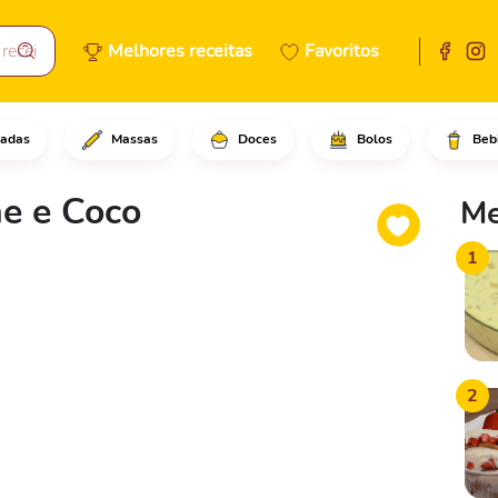
Melhores receitas
Favoritos
adas
Massas
Doces
Bolos
Beb
gua fervendo nos ovos em uma 
e e Coco
Me
1
2