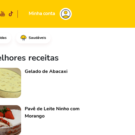
Minha conta
idas
Saudáveis
taça e misture.Coloque na pan
lhores receitas
Gelado de Abacaxi
Pavê de Leite Ninho com
Morango