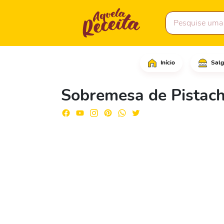
Início
Salg
Comece adicionando a á
Sobremesa de Pistach