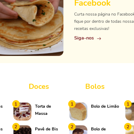
Facebook
Curta nossa página no Faceboo
fique por dentro de todas nossa
receitas exclusivas!
Siga-nos
Doces
Bolos
1
1
1
ês
Torta de
Bolo de Limão
Massa
Folhada com
2
2
2
Geleia
ês
Pavê de Bis
Bolo de