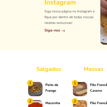
Instagram
Siga nossa página no Instagram e
fique por dentro de todas nossas
receitas exclusivas!
Siga-nos
Salgados
Massas
1
1
Peito de
Pão Franc
Frango
Caseiro
Temperado
2
2
com Queijo
Massinha
Pão Franc