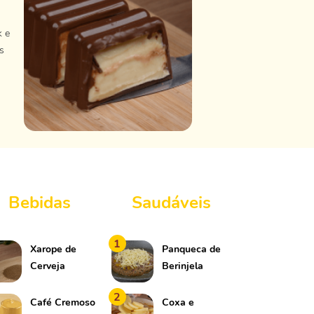
k e
s
Bebidas
Saudáveis
1
Xarope de
Panqueca de
Cerveja
Berinjela
2
Café Cremoso
Coxa e