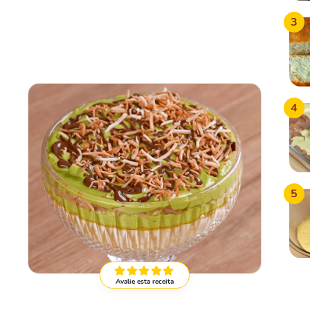
3
4
5
Avalie esta receita