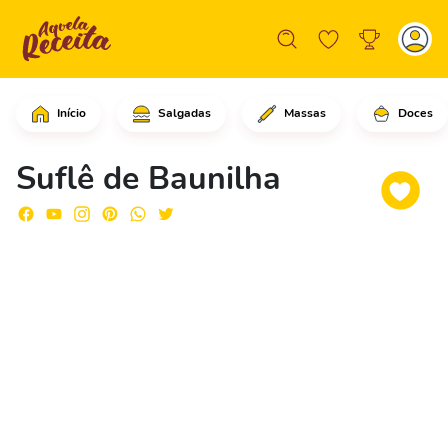
Início
Salgadas
Massas
Doces
Em uma panela grande, adicione o leit
Suflê de Baunilha