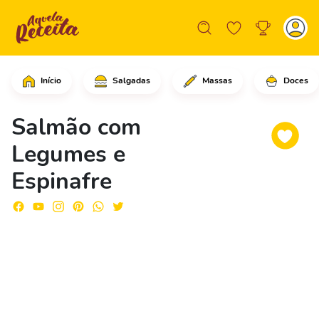
Início
Salgadas
Massas
Doces
Comece cortando as batatas, as cenour
Salmão com
Legumes e
Espinafre